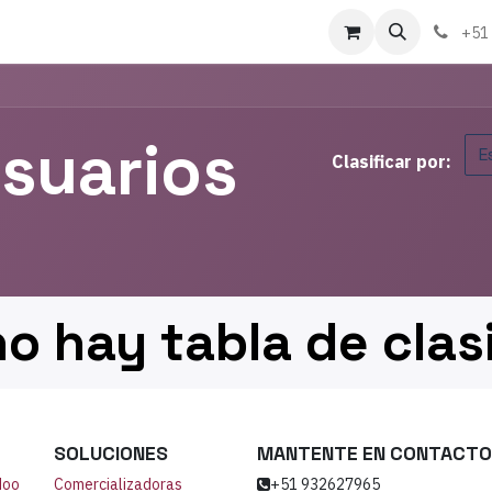
táctenos
Sobre nosotros
+51
usuarios
E
Clasificar por:
o hay tabla de clas
SOLUCIONES
MANTENTE EN CONTACTO
doo
Comercializadoras
+51 932627965