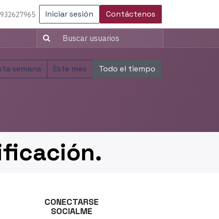
Iniciar sesión
Contáctenos
 932627965
sta semana
Este mes
Todo el tiempo
ificación.
CONECTARSE
SOCIALME