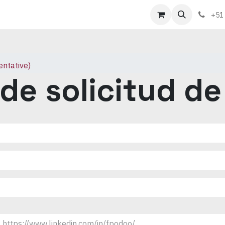
táctenos
Sobre nosotros
+51
ntative)
 de solicitud d