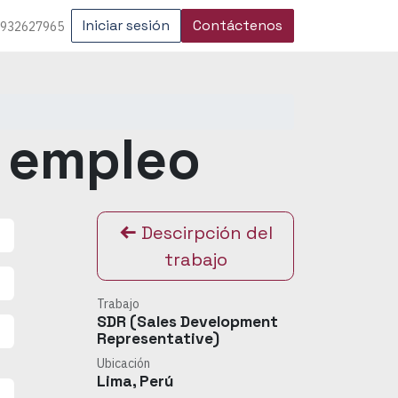
Iniciar sesión
Contáctenos
 932627965
e empleo
Descirpción del
trabajo
Trabajo
SDR (Sales Development
Representative)
Ubicación
Lima
,
Perú