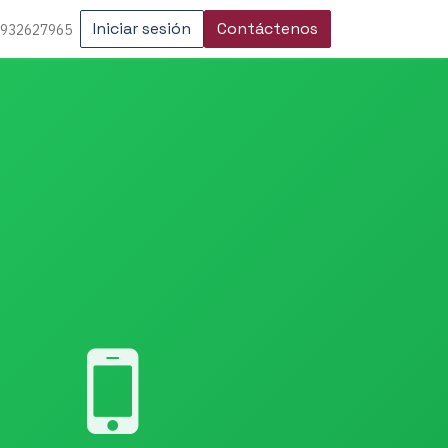
Iniciar sesión
Contáctenos
 932627965