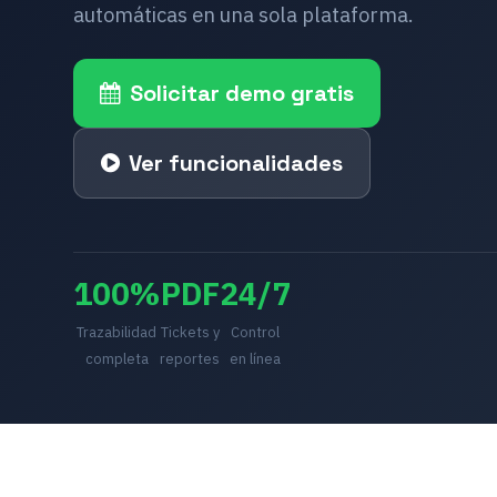
automáticas en una sola plataforma.
Solicitar demo gratis
Ver funcionalidades
100%
PDF
24/7
Trazabilidad
Tickets y
Control
completa
reportes
en línea