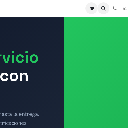
táctenos
Sobre nosotros
+51
rvicio
 con
hasta la entrega.
tificaciones